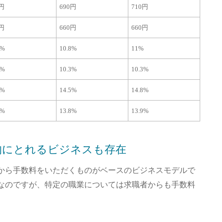
0円
690円
710円
0円
660円
660円
5%
10.8%
11%
2%
10.3%
10.3%
2%
14.5%
14.8%
7%
13.8%
13.9%
的にとれるビジネスも存在
から手数料をいただくものがベースのビジネスモデルで
なのですが、特定の職業については求職者からも手数料
。