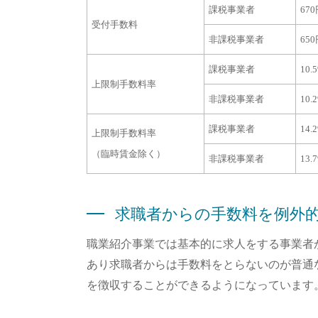
課税事業者
67
受付手数料
非課税事業者
65
課税事業者
10.
上限制手数料率
非課税事業者
10.
課税事業者
14.
上限制手数料率
（臨時賃金除く）
非課税事業者
13.
求職者からの手数料を例外
職業紹介事業では基本的に求人をする事業者
あり求職者からは手数料をとらないのが普通
を徴収することができるようになっています